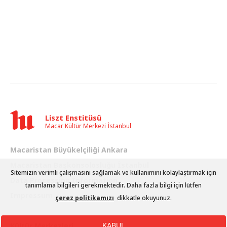
Liszt Enstitüsü
Macar Kültür Merkezi İstanbul
Macaristan Büyükelçiliği Ankara
Macaristan Başkonsolosluğu İstanbul
Sitemizin verimli çalışmasını sağlamak ve kullanımını kolaylaştırmak için
Data Processing Information
tanımlama bilgileri gerekmektedir. Daha fazla bilgi için lütfen
Impressum
çerez politikamızı
dikkatle okuyunuz.
Kültür Merkezleri
KABUL