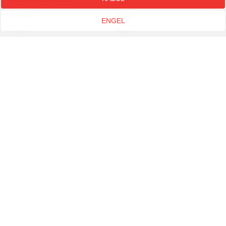
Belgrad
Prag
ENGEL
Berlin
Roma
Bratislava
Seul
Brüksel
Sfântu Gheorghe
Bükreş
Sofya
Helsinki
Stutgart
Jeruzsálem
Talin
Kahire
Tokyo
Londra
Varşova
Lübliyana
Viyana
Moskova
Yeni Delhi
New York
Zagreb
Paris
İstanbul
Pekin
Budapeşte