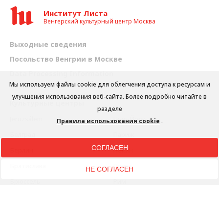
Институт Листа
Венгерский культурный центр Москва
Выходные сведения
Посольство Венгрии в Москве
Data Processing Information
Мы используем файлы cookie для облегчения доступа к ресурсам и
улучшения использования веб-сайта. Более подробно читайте в
Культурные центры
разделе
Jeruzsálem
Нью-Йорк
Правила использования cookie
.
Белград
Париж
СОГЛАСЕН
Берлин
Пекин
Братислава
Прага
НЕ СОГЛАСЕН
Брюссель
Рим
Бухарест
Сеул
Варшава
София