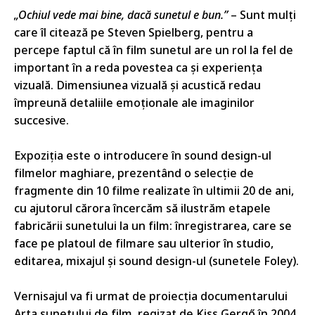
„Ochiul vede mai bine, dacă sunetul e bun.”
– Sunt mulți
care îl citează pe Steven Spielberg, pentru a
percepe faptul că în film sunetul are un rol la fel de
important în a reda povestea ca și experiența
vizuală. Dimensiunea vizuală și acustică redau
împreună detaliile emoționale ale imaginilor
succesive.
Expoziția este o introducere în sound design-ul
filmelor maghiare, prezentând o selecție de
fragmente din 10 filme realizate în ultimii 20 de ani,
cu ajutorul cărora încercăm să ilustrăm etapele
fabricării sunetului la un film: înregistrarea, care se
face pe platoul de filmare sau ulterior în studio,
editarea, mixajul și sound design-ul (sunetele Foley).
Vernisajul va fi urmat de proiecția documentarului
Arta sunetului de film, regizat de Kiss Gergő în 2004.