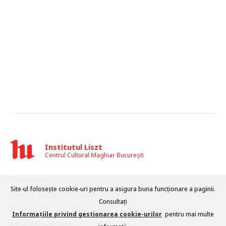
Institutul Liszt
Centrul Cultural Maghiar București
Impressum
Site-ul folosește cookie-uri pentru a asigura buna funcționare a paginii.
Ambasada Ungariei la București
Consultați
Data Processing Information
Informațiile privind gestionarea cookie-urilor
pentru mai multe
Pagina principală