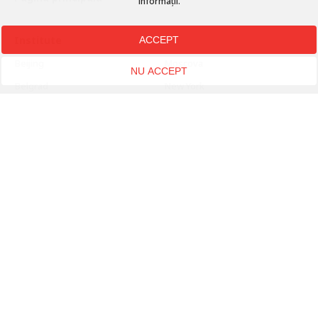
informații.
Institute
ACCEPT
Beijing
Moscova
NU ACCEPT
Belgrad
New York
Berlin
Paris
Bratislava
Praga
Bruxelles
Roma
București
Seul
Cairo
Sofia
Delhi
Stuttgart
Gheorghe
Tallinn
Helsinki
Tokio
Istanbul
Varșovia
Jeruzsálem
Viena