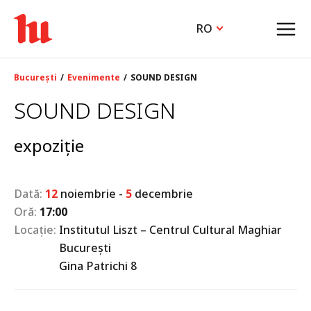
RO
București
Evenimente
SOUND DESIGN
SOUND DESIGN
expoziție
Dată:
12
noiembrie
-
5
decembrie
Oră:
17:00
Locație:
Institutul Liszt – Centrul Cultural Maghiar
București
Gina Patrichi 8