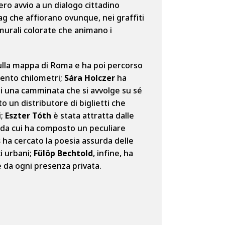
ero avvio a un dialogo cittadino
tag che affiorano ovunque, nei graffiti
 murali colorate che animano i
sulla mappa di Roma e ha poi percorso
ecento chilometri;
Sára Holczer
ha
di una camminata che si avvolge su sé
to un distributore di biglietti che
i;
Eszter Tóth
è stata attratta dalle
, da cui ha composto un peculiare
s
ha cercato la poesia assurda delle
i urbani;
Fülöp Bechtold
, infine, ha
te da ogni presenza privata.