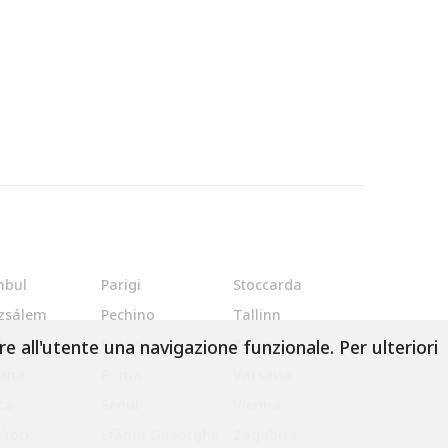
nbul
Parigi
Stoccarda
uzsálem
Pechino
Tallinn
e all'utente una navigazione funzionale. Per ulteriori
dra
Praga
Tokyo
iana
Roma
Varsavia
ca
Seoul
Vienna
 York
Sfântu Gheorghe
Zagabria