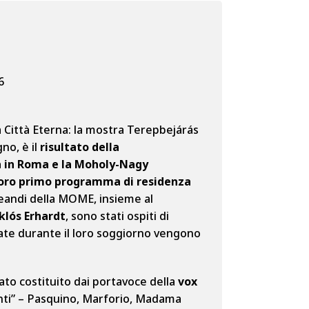
6
 Città Eterna: la mostra Terepbejárás
no, è il
risultato della
a in Roma e la Moholy-Nagy
 loro primo programma di residenza
reandi della MOME, insieme al
klós Erhardt
, sono stati ospiti di
zate durante il loro soggiorno vengono
tato costituito dai portavoce della
vox
anti” – Pasquino, Marforio, Madama