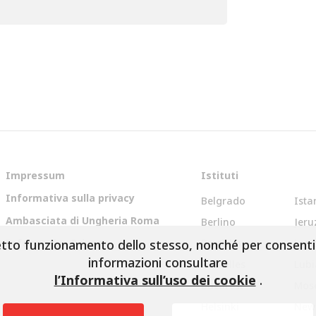
Impressum
Istituti
Informativa sulla privacy
Belgrado
Ista
Ambasciata di Ungheria Roma
Berlino
Jer
retto funzionamento dello stesso, nonché per consentir
Informativa Privacy
Bratislava
Lon
informazioni consultare
Bruxelles
Lub
l’Informativa sull’uso dei cookie
.
Bucarest
Mos
Helsinki
New