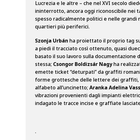
Lucrezia e le altre – che nel XVI secolo died
ininterrotto, ancora oggi riconoscibile nei 
spesso radicalmente politici e nelle grandi
quartieri più periferici.
Szonja Urbán
ha proiettato il proprio tag 
a piedi il tracciato così ottenuto, quasi du
basato il suo lavoro sulla documentazione 
stessa;
Csongor Boldizsár Nagy
ha realizza
emette ticket “deturpati” da graffiti roman
forme grottesche delle lettere dei graffiti
alfabeto all’uncinetto;
Aranka Adelina Vas
vibrazioni provenienti dagli impianti elettric
indagato le tracce incise e graffiate lascia
.