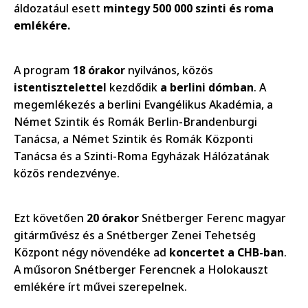
áldozatául esett
mintegy 500 000 szinti és roma
emlékére.
A program
18 órakor
nyilvános, közös
istentisztelettel
kezdődik
a berlini dómban
. A
megemlékezés a berlini Evangélikus Akadémia, a
Német Szintik és Romák Berlin-Brandenburgi
Tanácsa, a Német Szintik és Romák Központi
Tanácsa és a Szinti-Roma Egyházak Hálózatának
közös rendezvénye.
Ezt követően
20 órakor
Snétberger Ferenc magyar
gitárművész és a Snétberger Zenei Tehetség
Központ négy növendéke ad
koncertet a CHB-ban
.
A műsoron Snétberger Ferencnek a Holokauszt
emlékére írt művei szerepelnek.