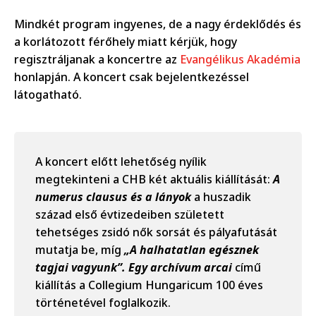
Mindkét program ingyenes, de a nagy érdeklődés és
a korlátozott férőhely miatt kérjük, hogy
regisztráljanak a koncertre az
Evangélikus Akadémia
honlapján. A koncert csak bejelentkezéssel
látogatható.
A koncert előtt lehetőség nyílik
megtekinteni a CHB két aktuális kiállítását:
A
numerus clausus és a lányok
a huszadik
század első évtizedeiben született
tehetséges zsidó nők sorsát és pályafutását
mutatja be, míg
„
A halhatatlan egésznek
tagjai vagyunk”. Egy archívum arcai
című
kiállítás a Collegium Hungaricum 100 éves
történetével foglalkozik.