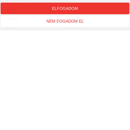
ELFOGADOM
Bécs
Párizs
Belgrád
Peking
NEM FOGADOM EL
Berlin
Pozsony
Brüsszel
Prága
Bukarest
Róma
Delhi
Sepsiszentgyörgy
Helsinki
Stuttgart
Isztambul
Szófia
Jeruzsálem
Szöul
Kairó
Tallinn
Ljubljana
Tokió
London
Varsó
Moszkva
Zágráb
New York
Budapest