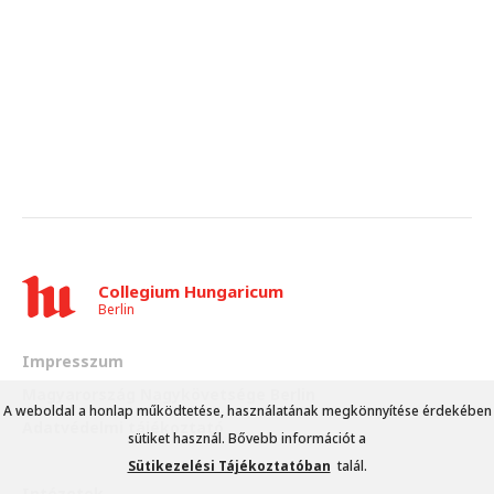
Collegium Hungaricum
Berlin
Impresszum
Magyarország Nagykövetsége Berlin
A weboldal a honlap működtetése, használatának megkönnyítése érdekében
Adatvédelmi tájékoztató
sütiket használ. Bővebb információt a
Sütikezelési Tájékoztatóban
talál.
Intézetek