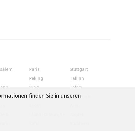
zsálem
Paris
Stuttgart
o
Peking
Tallinn
jana
Prag
Tokyo
ormationen finden Sie in unseren
on
Rom
Warschau
au
Seoul
Wien
Delhi
Sfântu Gheorghe
Zagreb
York
Sofia
Budapest