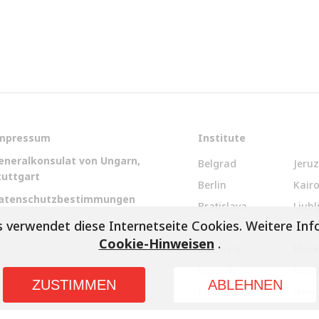
mpressum
Institute
eneralkonsulat von Ungarn,
Belgrad
Jeru
tuttgart
Berlin
Kair
atenschutzbestimmungen
Bratislava
Ljubl
 verwendet diese Internetseite Cookies. Weitere Inf
Brüssel
Lond
Cookie-Hinweisen
.
Bukarest
Mosk
Helsinki
Neu-
ZUSTIMMEN
ABLEHNEN
Istanbul
New 