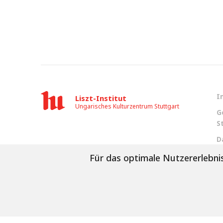
I
Liszt-Institut
Ungarisches Kulturzentrum Stuttgart
G
S
D
Für das optimale Nutzererlebnis