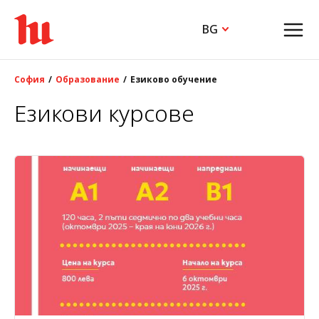
BG
София
Образование
Езиково обучение
Езикови курсове