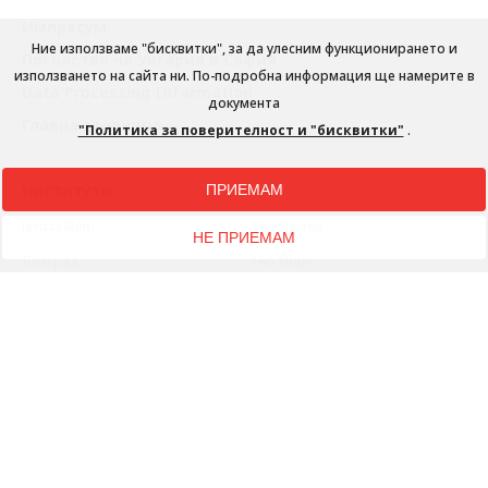
Импресум
Ние използваме "бисквитки", за да улесним функционирането и
Посолство на Унгария в София
използването на сайта ни. По-подробна информация ще намерите в
Data Processing Information
документа
Главна страница
"Политика за поверителност и "бисквитки"
.
Институти
ПРИЕМАМ
Jeruzsálem
Ню Делхи
НЕ ПРИЕМАМ
Белград
Ню Йорк
Берлин
Париж
Братислава
Пекин
Брюксел
Прага
Букурещ
Рим
Варшава
Сеул
Виена
София