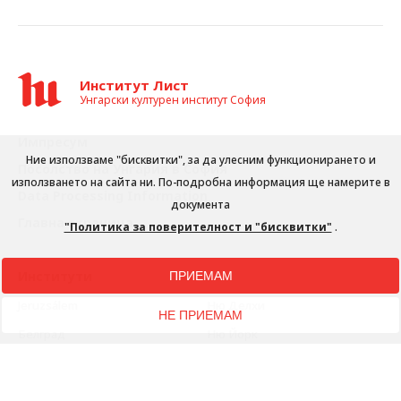
Институт Лист
Унгарски културен институт София
Импресум
Ние използваме "бисквитки", за да улесним функционирането и
Посолство на Унгария в София
използването на сайта ни. По-подробна информация ще намерите в
Data Processing Information
документа
Главна страница
"Политика за поверителност и "бисквитки"
.
Институти
ПРИЕМАМ
Jeruzsálem
Ню Делхи
НЕ ПРИЕМАМ
Белград
Ню Йорк
Берлин
Париж
Братислава
Пекин