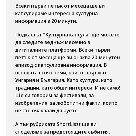
Всеки първи петък от месеца ще ви
капсулираме интересна културна
информация в 20 минути.
Подкастът "Културна капсула" ще можете
да следите веднъж месечно в
дигиталните платформи. Всеки първи
петък от месеца ще ви очаква 20-минутен
епизод с капсулирана информация. В
основата стоят теми, които свързват
Унгария и България. Като култура, като
традиции, като общи интереси. И не само!
Ще си говорим за фестивали, за
изобретения, за любопитни факти, които
не сте очаквали да чуете.
А пък рубриката ShortLiszt ще ви
споделяме за предстоящите събития,