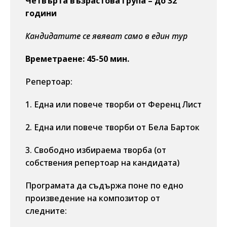
Четвърта възрастова група – до 32
години
Кандидатите се явяват само в един тур
Времетраене: 45-50 мин.
Репертоар:
1. Една или повече творби от Ференц Лист
2. Една или повече творби от Бела Барток
3. Свободно избираема творба (от
собствения репертоар на кандидата)
Програмата да съдържа поне по едно
произведение на композитор от
следните: