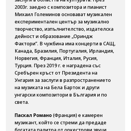
2003г. заедно с композитора и пианист
Михаил Големинов основават музикалeн
експериментален център за музикално
творчество, изпълнителство, издателска
дейност и образование „Ориндж
Фактори”. В чужбина има концерти в САЩ,
Канада, Бразилия, Португалия, Ирландия,
Норвегия, Франция, Италия, Русия,
Турция. През 2019 г. е наградена със
Сребърен кръст от Президента на
Унгария за заслуги в разпространението
на музиката на Бела Барток и други
унгарски композитори в България и по
света.
Паскал Романо
(Франция) е камерен
музикант, който се стреми да предаде
богатата палитра от оркестрови звуци