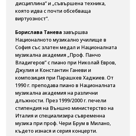
дисциплина“ и „съвършена техника,
която идва с почти обсебваща
виртуозност“.
Борислава Танева
завършва
Националното музикално училище в
София със златен медал и Националната
музикална академия „Проф. Панчо
Владигеров” с пиано при Николай Евров,
Джулия и Константин Ганеви и
композиция при Парашкев Хаджиев. От
1990 г. преподава пиано в Националната
музикална академия на различни
длъжности. През 1999/2000 г. печели
стипендия на Външно министерство на
Италия и специализира съвременна
музика при проф. Чери Брум в Милано,
където изнася и серия концерти.