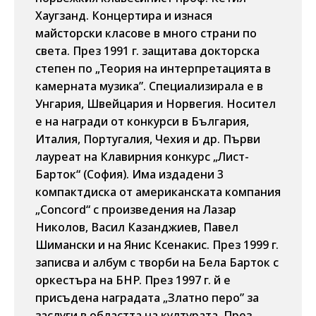
Хаугзанд. Концертира и изнася
майсторски класове в много страни по
света. През 1991 г. защитава докторска
степен по „Теория на интерпретацията в
камерната музика”. Специализирала е в
Унгария, Швейцария и Норвегия. Носител
е на награди от конкурси в България,
Италия, Португалия, Чехия и др. Първи
лауреат на Клавирния конкурс „Лист-
Барток“ (София). Има издадени 3
компактдиска от американската компания
„Concord“ с произведения на Лазар
Николов, Васил Казанджиев, Павел
Шимански и на Янис Ксенакис. През 1999 г.
записва и албум с творби на Бела Барток с
оркестъра на БНР. През 1997 г. й е
присъдена наградата „Златно перо” за
заслуги в областта на културата. През