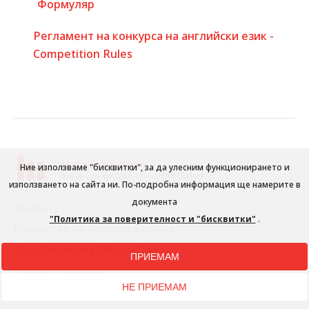
Формуляр
Регламент на конкурса на английски език -
Competition Rules
Институт Лист
Ние използваме "бисквитки", за да улесним функционирането и
Унгарски културен институт София
използването на сайта ни. По-подробна информация ще намерите в
документа
Импресум
"Политика за поверителност и "бисквитки"
.
Посолство на Унгария в София
Data Processing Information
ПРИЕМАМ
Главна страница
НЕ ПРИЕМАМ