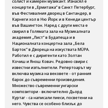
солист и камерен музикант. Изнасял е
концерти в „Ермитажа“ в Санкт Петербург,
във Фестивалния дворец в Сантандер, в
Карнеги хол в Ню Йорк и в Кенеди център
във Вашингтон. Наред с други места е
свирил в Голямата зала на Музикалната
академия „Лист“ в Будапеща и в
Националната концертна зала „Бела
Барток“ в Двореца на изкуствата MÜPA.
Работил е с диригенти като Золтан
Кочиш и Янош Ковач. Редовно свири с
известни изпълнители. Репертоарът му
включва музика на вековете - от ранния
барок до съвременни произведения.
Множество съвременни унгарски
композитори - включително Дьорд
Куртаг - са написали пиеси, посветени на
него. Чувства се особено близък до