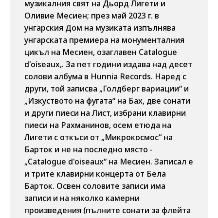
музикалния свят на Дьорд Лигети и
Оливие Месиен; през май 2023 г. в
унгарския Дом на музиката изпълнява
унгарската премиера на монументалния
цикъл на Месиен, озаглавен Catalogue
d'oiseaux,. За пет години издава над десет
солови албума в Hunnia Records. Наред с
други, той записва „Голдберг вариации“ и
„Изкуството на фугата“ на Бах, две сонати
и други пиеси на Лист, избрани клавирни
пиеси на Рахманинов, осем етюда на
Лигети с откъси от „Микрокосмос“ на
Барток и не на последно място -
„Catalogue d'oiseaux“ на Месиен. Записал е
и трите клавирни концерта от Бела
Барток. Освен соловите записи има
записи и на няколко камерни
произведения (пълните сонати за флейта