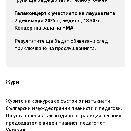
групи ще бъде допълнително уточнен
Галаконцерт с участието на лауреатите:
7 декември 2025 г., неделя, 18.30 ч.,
Концертна зала на НМА
Резултатите ще бъдат обявявани след
приключване на прослушванията.
Жури
Журито на конкурса се състои от изтъкнати
български и чуждестранни пианисти и педагози.
По установена дългогодишна традиция неговият
председател е виден пианист, педагог от
Унгария.