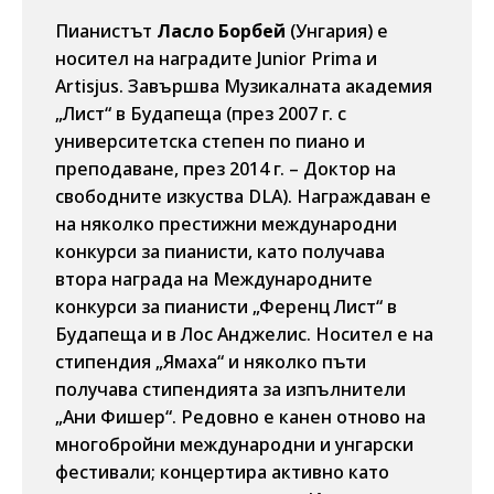
Пианистът
Ласло Борбей
(Унгария) е
носител на наградите Junior Prima и
Artisjus. Завършва Музикалната академия
„Лист“ в Будапеща (през 2007 г. с
университетска степен по пиано и
преподаване, през 2014 г. – Доктор на
свободните изкуства DLA). Награждаван е
на няколко престижни международни
конкурси за пианисти, като получава
втора награда на Международните
конкурси за пианисти „Ференц Лист“ в
Будапеща и в Лос Анджелис. Носител е на
стипендия „Ямаха“ и няколко пъти
получава стипендията за изпълнители
„Ани Фишер“. Редовно е канен отново на
многобройни международни и унгарски
фестивали; концертира активно като