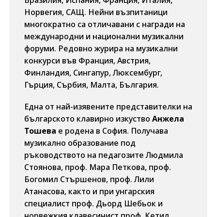
Бразилия, Испания, Франция, Италия,
Норвегия, САЩ. Нейни възпитаници
многократно са отличавани с награди на
международни и национални музикални
форуми. Редовно журира на музикални
конкурси във Франция, Австрия,
Финландия, Сингапур, Люксембург,
Гърция, Сърбия, Малта, България.
Една от най-изявените представителки на
българското клавирно изкуство
Анжела
Тошева
е родена в София. Получава
музикално образование под
ръководството на педагозите Людмила
Стоянова, проф. Мара Петкова, проф.
Богомил Стършенов, проф. Лили
Атанасова, както и при унгарския
специалист проф. Дьорд Шебьок и
норвежкия клавесинист проф. Кетил