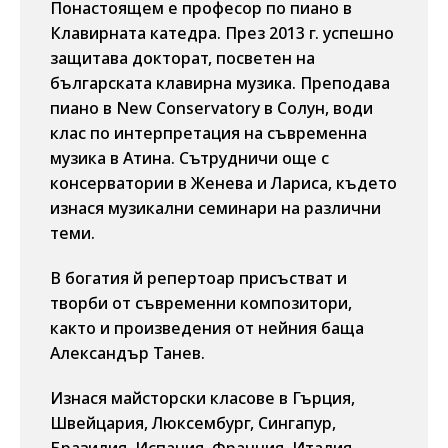
Понастоящем е професор по пиано в
Клавирната катедра. През 2013 г. успешно
защитава докторат, посветен на
българската клавирна музика. Преподава
пиано в New Conservatory в Солун, води
клас по интерпретация на съвременна
музика в Атина. Сътрудничи още с
консерватории в Женева и Лариса, където
изнася музикални семинари на различни
теми.
В богатия й репертоар присъстват и
творби от съвременни композитори,
както и произведения от нейния баща
Александър Танев.
Изнася майсторски класове в Гърция,
Швейцария, Люксембург, Сингапур,