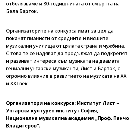
отбелязваме и 80-годишнината от смъртта на
Бела Барток.
Организаторите на конкурса имат за цел да
поканят пианисти от средните и висшите
музикални училища от цялата страна и чужбина.
С това те се надяват да продължат да подкрепят
и развиват интереса към музиката на двамата
гениални унгарски музиканти, Лист и Барток, с
огромно влияние в развитието на музиката на ХХ
и ХХI век.
Организатори на конкурса: Институт Лист –
Унгарски културен институт София,
Национална музикална академия „Проф. Панчо
Владигеров“.