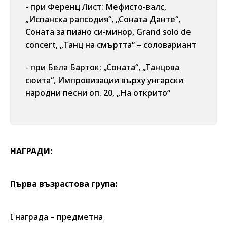
- при Ференц Лист: Мефисто-валс,
„Испанска рапсодия“, „Соната Данте“,
Соната за пиано си-минор, Grand solo de
concert, „Танц на смъртта“ – соловариант
- при Бела Барток: „Соната“, „Танцова
сюита“, Импровизации върху унгарски
народни песни оп. 20, „На открито“
НАГРАДИ:
Първа възрастова група:
І награда – предметна