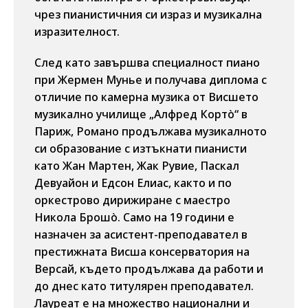
чрез пианистичния си израз и музикална
изразителност.
След като завършва специалност пиано
при Жермен Мунье и получава диплома с
отличие по камерна музика от Висшето
музикално училище „Алфред Кортò“ в
Париж, Романо продължава музикалното
си образование с изтъкнати пианисти
като Жан Мартен, Жак Рувие, Паскал
Девуайон и Едсон Елиас, както и по
оркестрово дирижиране с маестро
Никола Брошò. Само на 19 години е
назначен за асистент-преподавател в
престижната Висша консерватория на
Версай, където продължава да работи и
до днес като титулярен преподавател.
Лауреат е на множество национални и