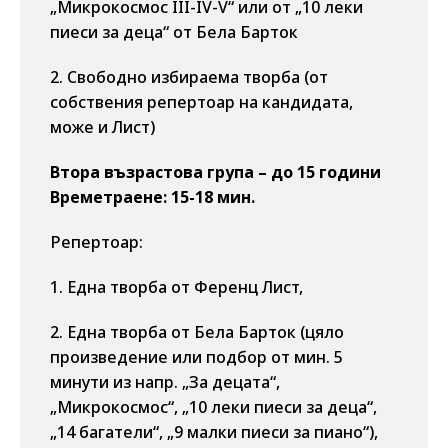
„Микрокосмос III-IV-V“ или от „10 леки
пиеси за деца“ от Бела Барток
2. Свободно избираема творба (от
собствения репертоар на кандидата,
може и Лист)
Втора възрастова група – до 15 години
Времетраене: 15-18 мин.
Репертоар:
1. Една творба от Ференц Лист,
2. Една творба от Бела Барток (цяло
произведение или подбор от мин. 5
минути из напр. „За децата“,
„Микрокосмос“, „10 леки пиеси за деца“,
„14 багатели“, „9 малки пиеси за пиано“),