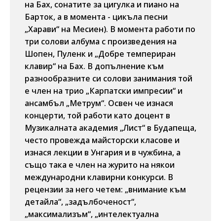
на Бах, сонатите за цигулка и пиано на
Барток, а в момента - цикъла песни
„Харави“ на Месиен). В момента работи по
три солови албума с произведения на
Шопен, Пуленк и „Добре темпериран
клавир“ на Бах. В допълнение към
разнообразните си солови занимания той
е член на трио „Карпатски импресии“ и
ансамбъл „Метрум“. Освен че изнася
концерти, той работи като доцент в
Музикалната академия „Лист“ в Будапеща,
често провежда майсторски класове и
изнася лекции в Унгария и в чужбина, а
също така е член на журито на някои
международни клавирни конкурси. В
рецензии за него четем: „внимание към
детайла“, „задълбоченост“,
„максимализъм“, „интелектуална