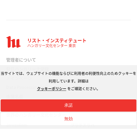
リスト・インスティテュート
ハンガリー文化センター 東京
管理者について
駐日ハンガリー大使館
当サイトでは、ウェブサイトの機能ならびに利用者の利便性向上のためクッキーを
メインページ
利用しています。詳細は
Data Processing Information
クッキーポリシー
をご確認ください。
後援名義
承諾
世界のハンガリー文化センター
無効
Jeruzsálem
ブラチスラバ
イスタンブール
ブリュッセル